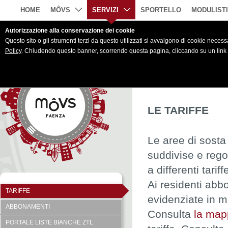
HOME
MÔVS
SERVIZI
SPORTELLO
MODULIST
Autorizzazione alla conservazione dei cookie
Questo sito o gli strumenti terzi da questo utilizzati si avvalgono di cookie necessar
Policy
. Chiudendo questo banner, scorrendo questa pagina, cliccando su un link 
L
LE TARIFFE
Le aree di sosta
suddivise e rego
a differenti tari
Ai residenti abb
TARIFFE
evidenziate in m
ABBONAMENTI
Consulta
la map
PORTALE LISTE BIANCHE ZTL