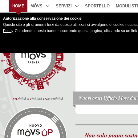
HOME
MÔVS
SERVIZI
SPORTELLO
MODULIST
Autorizzazione alla conservazione dei cookie
Questo sito o gli strumenti terzi da questo utilizzati si avvalgono di cookie necessar
Policy
. Chiudendo questo banner, scorrendo questa pagina, cliccando su un link 
Nuovi orari Ufficio Movs dal
MO
bilità •
V
iabilità •
S
ostenibilità
Non solo piano sosta.