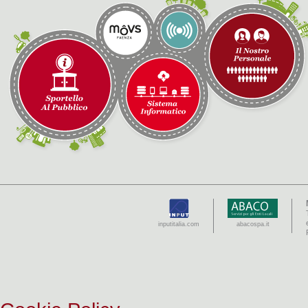
inputitalia.com
abacospa.it