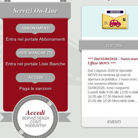
Servizi On-Line
ABBONAMENTI
Entra nel portale Abbonamenti
22.07.2026
LISTE BIANCHE ZTL
*** Dal 01/08/2026 - Nuovi orar
Ufficio MOVS ***
Entra nel portale Liste Bianche
Dal 1 Agosto 2026 lo Sportello
MOVS incrementa gli orari di
ACCEDI
apertura al pubblico. I nuovi orari,
che saranno effettivi dal
01/08/2026, sono i seguenti:
Paga le sanzioni
Lunedì dalle 9.00 alle 13:00 e dall
14.30 alle 17.30 Martedì dalle
10.00 alle 15.00 Mercoledì dalle 
Accedi
SERVIZI SENZA
EVENTI
COSTI
AGGIUNTIVI