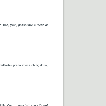
a Tina,
(Non) posso fare a meno di
ell'arte),
prenotazione obbligatoria,
bile:
Quattro passi attorno a Castel