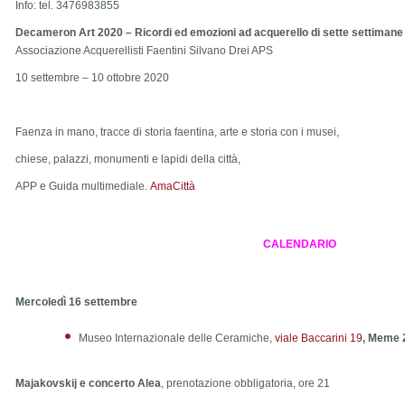
Info: tel.
3476983855
Decameron Art 2020 – Ricordi ed emozioni ad acquerello di sette settimane
Associazione Acquerellisti Faentini Silvano Drei APS
10 settembre – 10 ottobre 2020
Faenza in mano
, tracce di storia faentina, arte e storia con i musei,
chiese, palazzi, monumenti e lapidi della città,
APP e Guida multimediale.
AmaCittà
CALENDARIO
Mercoledì 16 settembre
Museo Internazionale delle Ceramiche,
viale Baccarini 19
, Meme 2
Majakovskij e concerto Alea
, prenotazione obbligatoria,
ore 21