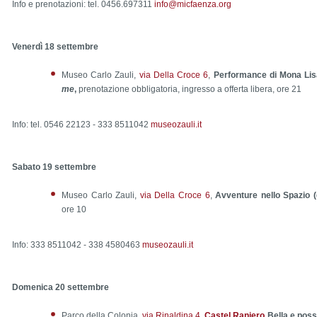
Info e prenotazioni: tel. 0456.697311
info@micfaenza.org
Venerdì 18 settembre
Museo Carlo Zauli,
via Della Croce 6
,
Performance di Mona Lis
me
,
prenotazione obbligatoria, ingresso a offerta libera, ore 21
Info: tel. 0546 22123 - 333 8511042
museozauli.it
Sabato 19 settembre
Museo Carlo Zauli,
via Della Croce 6
,
Avventure nello Spazio (d
ore 10
Info: 333 8511042 - 338 4580463
museozauli.it
Domenica 20 settembre
Parco della Colonia,
via Rinaldina 4.
Castel Raniero
Bella e possi