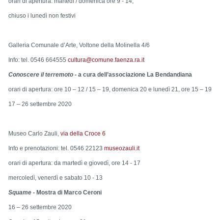
orari di apertura: martedì / domenica ore 9 - 14,
chiuso i lunedì non festivi
Galleria Comunale d’Arte
, Voltone della Molinella 4/6
Info: tel. 0546 664555
cultura@comune.faenza.ra.it
Conoscere il terremoto -
a cura dell’associazione La Bendandiana
orari di apertura: ore 10 – 12 / 15 – 19, domenica 20 e lunedì 21, ore 15 – 19
17 – 26 settembre 2020
Museo Carlo Zauli
,
via della Croce 6
Info e prenotazioni: tel. 0546 22123
museozauli.it
orari di apertura: da martedì
e giovedì
, ore
14
-
17
mercoledì, venerdì e sabato 10 - 13
S
quame
- Mostra di
Marco Ceroni
16
–
26
settembre 2020