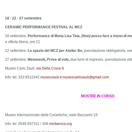
18
·
22
·
27
settembre
CERAMIC PERFORMANCE FESTIVAL AL MCZ
18 settembre:
Performance di Mona Lisa Tina,
(Non) posso fare a meno di m
a offerta libera, ore 21
22 settembre:
Lo spazio del MCZ per Atelier Be,
prenotazione obbligatoria, or
27 settembre:
Menoventi,
Prove di volo
,
due turni di ingresso, prenotazione obb
Museo Carlo Zauli,
via Della Croce 6
Info: tel. 333 8511042
museozauli.it
museocarlozauli@gmail.com
MOSTRE IN CORSO
Museo Internazionale delle Ceramiche
, viale Baccarini 19
info: tel. 0546 697311 / 308
micfaenza.org