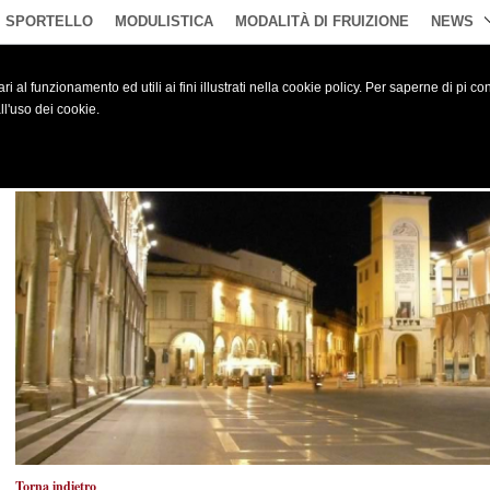
SPORTELLO
MODULISTICA
MODALITÀ DI FRUIZIONE
NEWS
i al funzionamento ed utili ai fini illustrati nella cookie policy. Per saperne di pi co
l'uso dei cookie.
Appuntamenti Culturali a Faenza - Newsletter dal 1
Torna indietro