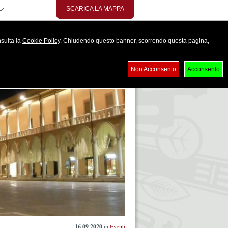
SCARICA LA MAPPA
nsulta la
Cookie Policy
. Chiudendo questo banner, scorrendo questa pagina,
6 al 30 settembre 2020
Non Acconsento
Acconsento
16.09.2020
in
Eventi