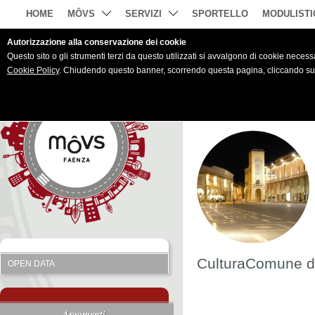
HOME
MÔVS
SERVIZI
SPORTELLO
MODULISTI
Autorizzazione alla conservazione dei cookie
Questo sito o gli strumenti terzi da questo utilizzati si avvalgono di cookie necessar
Cookie Policy
. Chiudendo questo banner, scorrendo questa pagina, cliccando su u
CulturaComune d
OPEN DATA
Argomenti