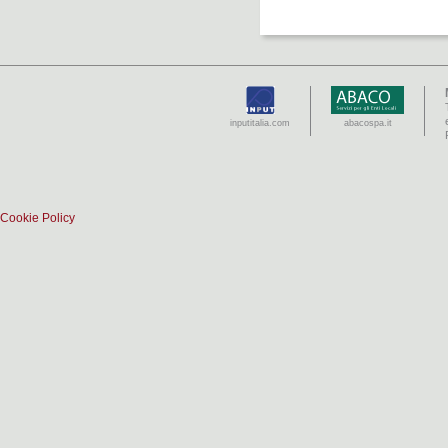
inputitalia.com
abacospa.it
Cookie Policy