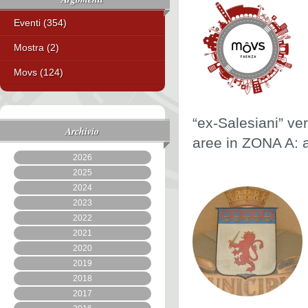
Eventi (354)
Mostra (2)
Movs (124)
“ex-Salesiani” ver
Archivio
aree in ZONA A: 
2026
2025
2024
2023
2022
2021
2020
2019
2018
2017