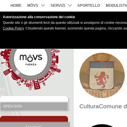
HOME
MÔVS
SERVIZI
SPORTELLO
MODULISTI
Autorizzazione alla conservazione dei cookie
Questo sito o gli strumenti terzi da questo utilizzati si avvalgono di cookie necessar
Cookie Policy
. Chiudendo questo banner, scorrendo questa pagina, cliccando su u
CulturaComune d
OPEN DATA
Argomenti