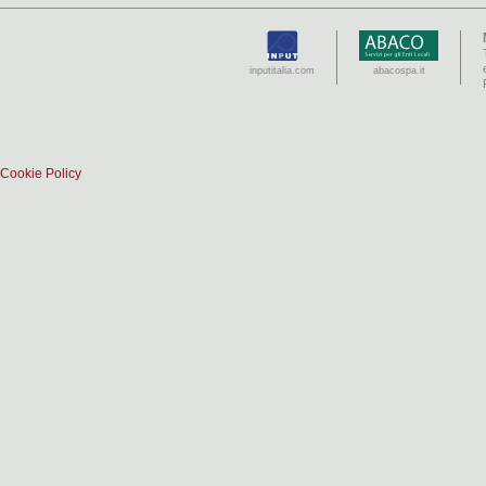
inputitalia.com
abacospa.it
Cookie Policy