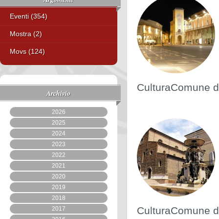
Eventi (354)
Mostra (2)
Movs (124)
CulturaComune di
Archivio
2026
2025
2024
2023
2022
2021
2020
2019
2018
CulturaComune di
2017